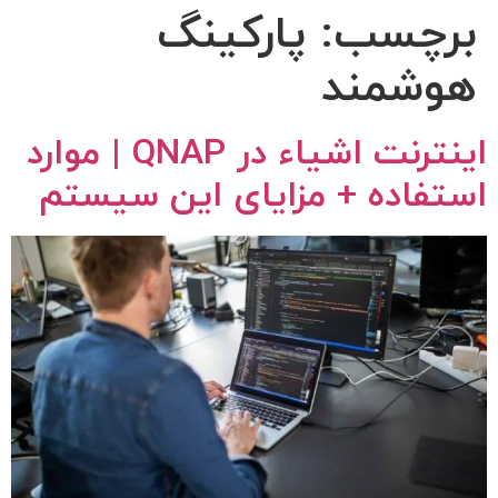
برچسب:
پارکینگ
هوشمند
اینترنت اشیاء در QNAP | موارد
استفاده + مزایای این سیستم