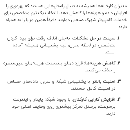
ارتباط (ایران هلپ دسک) عضو رسمی نهادهای نظارتی و صنفی کشور.
مدیران کارخانه‌ها همیشه به دنبال راه‌حل‌هایی هستند که بهره‌وری را
افزایش داده و هزینه‌ها را کاهش دهد. انتخاب یک تیم متخصص برای
سازمان نظام صنفی رایانه ای
خدمات کامپیوتر شهرک صنعتی دماوند
دقیقاً همین مزایا را به همراه
اتحادیه صنف فناوران رایانه
دارد:
وزارت ارتباطات و فناوری اطلاعات
سرعت در حل مشکلات
: به‌جای اتلاف وقت برای پیدا کردن
متخصص در لحظه بحران، تیم پشتیبانی همیشه آماده
است.
خدمات تخصصی
کاهش هزینه‌ها
: قراردادهای بلندمدت هزینه‌های غیرمنتظره
خدمات شبکه
را حذف می‌کنند.
قرارداد پشتیبانی شبکه
امنیت بالاتر
: با پشتیبانی شبکه و سرور، داده‌های حساس
خدمات IT و انفورماتیک
در امنیت کامل هستند.
تجهیزات فناوری اطلاعات
افزایش کارایی کارکنان
: با وجود شبکه پایدار و اینترنت
پرسرعت، پرسنل تمرکز بیشتری روی وظایف اصلی خود
دسترسی سریع
دارند.