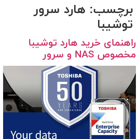
برچسب:
هارد سرور
توشیبا
راهنمای خرید هارد توشیبا
مخصوص NAS و سرور