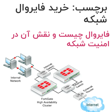
برچسب:
خرید فایروال
شبکه
فایروال چیست و نقش آن در
امنیت شبکه