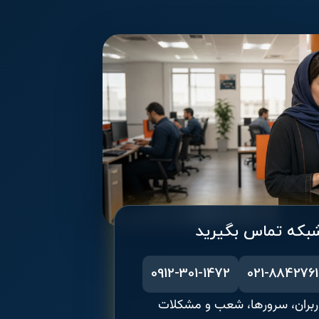
شبکه تماس بگیرید
0912-301-1472
021-8842761
اربران، سرورها، شعب و مشکلات