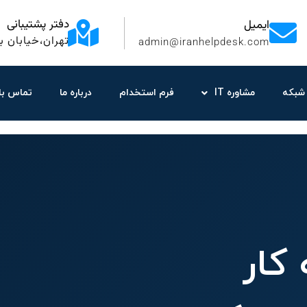
دفتر پشتیبانی
ایمیل
تهران،خیابان به
admin@iranhelpdesk.com
شبکه
مشاوره IT
فرم استخدام
درباره ما
تماس با 
کار