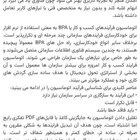
امکان منجر به تجربه کاربری بهتر می‌ شود چون فناوری یاد می ‌گیرد بر
ابهام غلبه کند و بدون نیاز به متخصص فنی با نیازهای کاربر تعامل
داشته باشد.
اتوماسیون فرآیندهای کسب و کار یا BPA به معنی استفاده از نرم افزار
برای خودکارسازی فرایندهای سازمانی چند مرحله ای و تکرارپذیر است.
برخلاف سایر انواع خودکارسازی، راه ‌حل ‌های BPA معمولاً پیچیده
هستند، به چندین سیستم فناوری اطلاعات سازمانی متصل می‌شوند و
به طور خاص برای نیازهای یک سازمان طراحی می ‌شوند. اتوماسیون
فرایند کسب و کار امروزه برای بیشتر سازمان‌ ها معمول است و آن
بخشی از استراتژی تحول دیجیتال با هدف ساده ‌سازی گردش ‌های
کاری خود و عملکرد مؤثرتر می بینند.
عناصر کلیدی برای شناسایی فرآیند اتوماسیون را در ادامه می بینید:
• این فرآیند به سازگاری در سراسر سازمان نیاز دارد
• قابل تکرار است
• باید فاقد خطا باشد
تقلیل دادن اتوماسیون به جایگزینی کاغذ با فایل‌های PDF تفکری رایج
اما اشتباه است، چون هدف آن تبدیل فرایندها به شکلی مقرون به
صرفه ‌تر، ساده ‌تر، خطای کمتر و همینطور شفاف‌ تر است. با