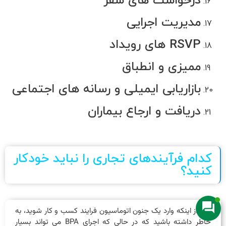
درخواست های سفر
تماس با ما
درباره ما
مدیریت اجرایی
درخواست مشاوره رایگان
RSVP های رویداد
سوالات متداول (FAQ)
ممیزی و انطباق
ارتباط با ما
بازاریابی ایمیلی و رسانه های اجتماعی
۰۲۱-۸۸۴۴۲۸۴۴ | ۰۲۱-۸۸۴۲۷۶۱۰
دریافت و ارجاع بیماران
admin [at] iranhelpdesk.com
تهران، خیابان شریعتی، کوچه اندیشه یکم، پلاک ۵، واحد ۶
کدام فرآیندهای تجاری را نباید خودکار
کنید؟
کلیه حقوق مادی و معنوی این وب‌سایت متعلق به شرکت عصر ارتباط می‌باشد.
قبل از اینکه وارد یک جنون
اتوماسیون فرایند کسب و کار
شوید، به
Designed with
for IT Infrastructure
خاطر داشته باشید که در حالی که اجرای BPA می تواند بسیار