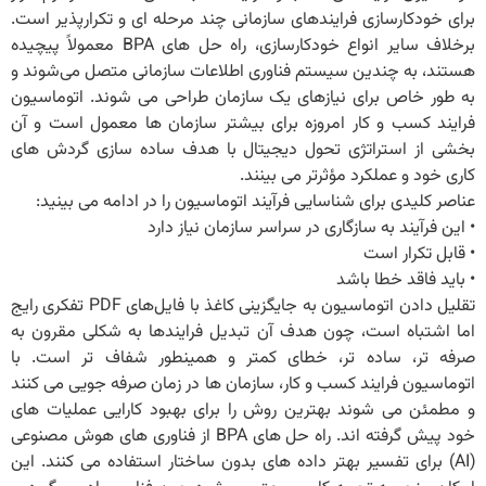
برای خودکارسازی فرایندهای سازمانی چند مرحله ای و تکرارپذیر است.
برخلاف سایر انواع خودکارسازی، راه ‌حل ‌های BPA معمولاً پیچیده
هستند، به چندین سیستم فناوری اطلاعات سازمانی متصل می‌شوند و
به طور خاص برای نیازهای یک سازمان طراحی می ‌شوند. اتوماسیون
فرایند کسب و کار امروزه برای بیشتر سازمان‌ ها معمول است و آن
بخشی از استراتژی تحول دیجیتال با هدف ساده ‌سازی گردش ‌های
کاری خود و عملکرد مؤثرتر می بینند.
عناصر کلیدی برای شناسایی فرآیند اتوماسیون را در ادامه می بینید:
• این فرآیند به سازگاری در سراسر سازمان نیاز دارد
• قابل تکرار است
• باید فاقد خطا باشد
تقلیل دادن اتوماسیون به جایگزینی کاغذ با فایل‌های PDF تفکری رایج
اما اشتباه است، چون هدف آن تبدیل فرایندها به شکلی مقرون به
صرفه ‌تر، ساده ‌تر، خطای کمتر و همینطور شفاف‌ تر است. با
اتوماسیون فرایند کسب و کار، سازمان ها در زمان صرفه جویی می کنند
و مطمئن می شوند بهترین روش را برای بهبود کارایی عملیات های
خود پیش گرفته اند. راه حل های BPA از فناوری های هوش مصنوعی
(AI) برای تفسیر بهتر داده های بدون ساختار استفاده می کنند. این