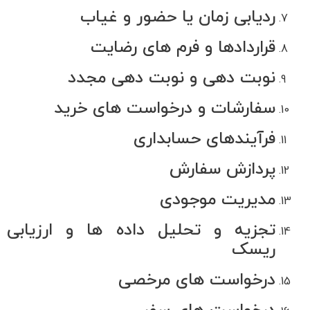
ارتباط (ایران هلپ دسک) عضو رسمی نهادهای نظارتی و صنفی کشور.
ردیابی زمان یا حضور و غیاب
سازمان نظام صنفی رایانه ای
قراردادها و فرم های رضایت
اتحادیه صنف فناوران رایانه
نوبت دهی و نوبت دهی مجدد
وزارت ارتباطات و فناوری اطلاعات
سفارشات و درخواست های خرید
خدمات تخصصی
فرآیندهای حسابداری
پردازش سفارش
خدمات شبکه
قرارداد پشتیبانی شبکه
مدیریت موجودی
خدمات IT و انفورماتیک
تجزیه و تحلیل داده ها و ارزیابی
تجهیزات فناوری اطلاعات
ریسک
دسترسی سریع
درخواست های مرخصی