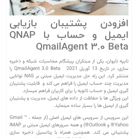
افزودن پشتیبان بازیابی
ایمیل و حساب با QNAP
QmailAgent 3.0 Beta
تایپه تایوان، یکی از مبتکران پیشگام محاسبات شبکه و ذخیره
سازی، در تاریخ 13 آوریل 2021
QmailAgent 3.0 Beta
را
منتشر کرد. این راه حل مدیریت ایمیل مبتنی بر NAS توانایی
مدیریت چند حساب ایمیل را فراهم می کند و قابلیت پشتیبان
گیری ایمیل و حساب ثانویه را برای کاربران فراهم می­سازد.
این ویژگی ها با حفاظت از داده های ایمیل، مدیریت و پشتیبان
گیری از ایمیل ها را بسیار ساده می­نماید.
این سرویس از سرویس های ایمیل اصلی (از جمله Gmail ™ ،
Yahoo® و Outlook®) و همه سرورهای ایمیل مبتنی بر IMAP
پشتیبانی می کند. همچنین همراه با پتانسیل ذخیره سازی