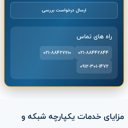
ارسال درخواست بررسی
راه های تماس
021-88427610
021-88442844
0912-301-1472
شرکت عصر ارتباط IRANHELPDESK
مزایای خدمات یکپارچه شبکه و
ارائه دهنده خدمات مهندسی زیرساخت و راهکارهای نوین فناوری اطلاعات. عصر