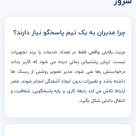
سرور
ارتباط (ایران هلپ دسک) عضو رسمی نهادهای نظارتی و صنفی کشور.
سازمان نظام صنفی رایانه ای
اتحادیه صنف فناوران رایانه
چرا مدیران به یک تیم پاسخگو نیاز دارند؟
وزارت ارتباطات و فناوری اطلاعات
مزیت رقابتی واقعی فقط در تعداد خدمات یا برند تجهیزات
خدمات تخصصی
نیست. ارزش پشتیبانی زمانی دیده می شود که کاربر بداند
درخواستش رها نمی شود، مدیر تصویر روشنی از ریسک ها
خدمات شبکه
داشته باشد و تغییرات بدون ایجاد آشفتگی انجام شوند. عصر
قرارداد پشتیبانی شبکه
خدمات IT و انفورماتیک
ارتباط تلاش می کند رابطه کاری بر پایه پاسخگویی، شفافیت و
تجهیزات فناوری اطلاعات
انتقال دانش شکل بگیرد.
دسترسی سریع