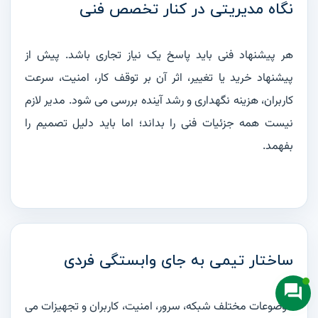
تماس با ما
نگاه مدیریتی در کنار تخصص فنی
درباره ما
درخواست مشاوره رایگان
هر پیشنهاد فنی باید پاسخ یک نیاز تجاری باشد. پیش از
سوالات متداول (FAQ)
پیشنهاد خرید یا تغییر، اثر آن بر توقف کار، امنیت، سرعت
کاربران، هزینه نگهداری و رشد آینده بررسی می شود. مدیر لازم
ارتباط با ما
نیست همه جزئیات فنی را بداند؛ اما باید دلیل تصمیم را
بفهمد.
۰۲۱-۸۸۴۴۲۸۴۴ | ۰۲۱-۸۸۴۲۷۶۱۰
admin [at] iranhelpdesk.com
تهران، خیابان شریعتی، کوچه اندیشه یکم، پلاک ۵، واحد ۶
ساختار تیمی به جای وابستگی فردی
کلیه حقوق مادی و معنوی این وب‌سایت متعلق به شرکت عصر ارتباط می‌باشد.
Designed with
for IT Infrastructure
موضوعات مختلف شبکه، سرور، امنیت، کاربران و تجهیزات می